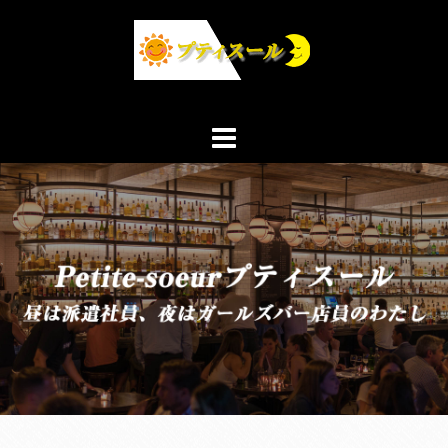
コ
ン
テ
ン
ツ
へ
ス
キ
ッ
プ