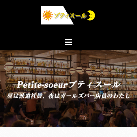
コ
ン
テ
ン
ツ
へ
ス
キ
ッ
プ