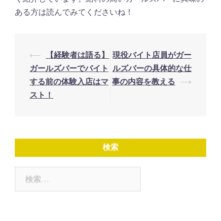
ある方は読んでみてくださいね！
投
⟵
【経験者は語る】
現役バイト店員がガー
稿
ガールズバーでバイト
ルズバーの具体的な仕
ナ
する前の体験入店はマ
事の内容を教える
⟶
スト！
ビ
ゲ
ー
シ
検索
ョ
ン
検
索: