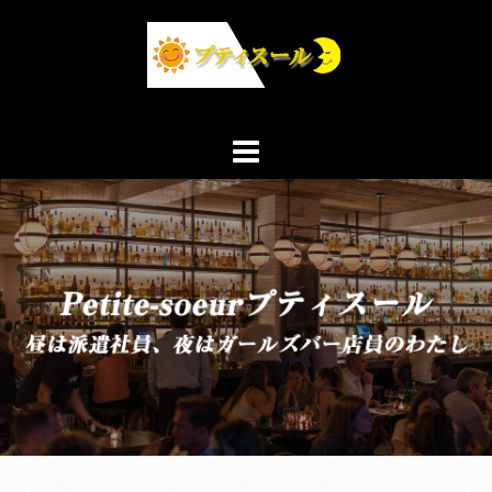
コ
ン
テ
ン
ツ
へ
ス
キ
ッ
プ