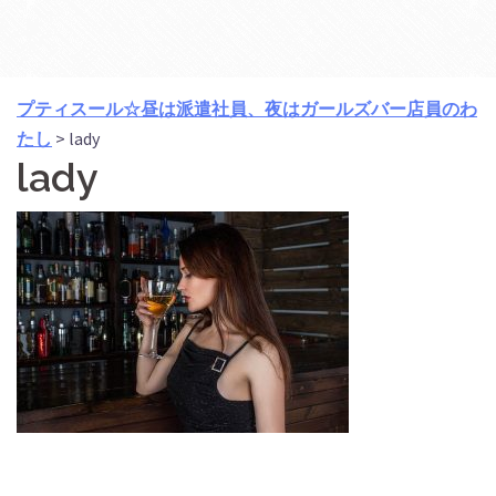
プティスール☆昼は派遣社員、夜はガールズバー店員のわ
たし
>
lady
lady