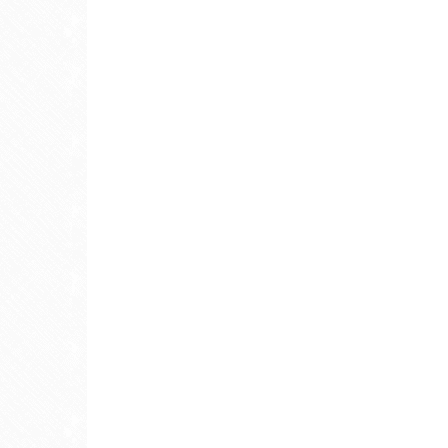
ビ
ゲ
ー
シ
ョ
ン