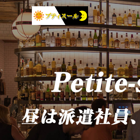
コ
ン
テ
ン
ツ
へ
ス
キ
ッ
プ