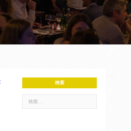
な
検索
検
索: