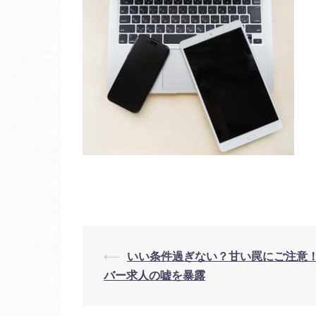
投
⟵
いい条件過ぎない？甘い罠にご注意
バー求人の嘘を暴露
稿
ナ