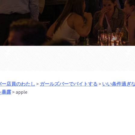
バー店員のわたし
>
ガールズバーでバイトする
>
いい条件過ぎ
を暴露
>
apple