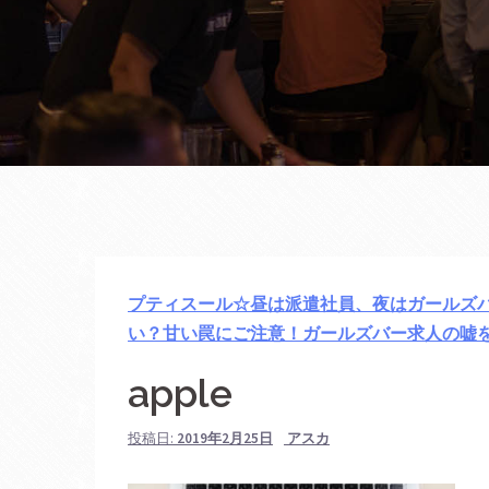
プティスール☆昼は派遣社員、夜はガールズ
い？甘い罠にご注意！ガールズバー求人の嘘
apple
投稿日:
2019年2月25日
アスカ