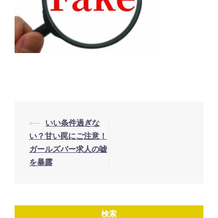
投
⟵
いい条件過ぎな
稿
い？甘い罠にご注意！
ナ
ガールズバー求人の嘘
を暴露
ビ
ゲ
ー
シ
検索