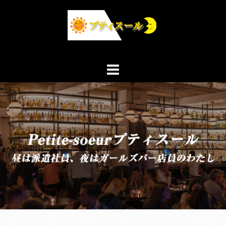
コ
ン
テ
ン
ツ
へ
ス
キ
ッ
プ