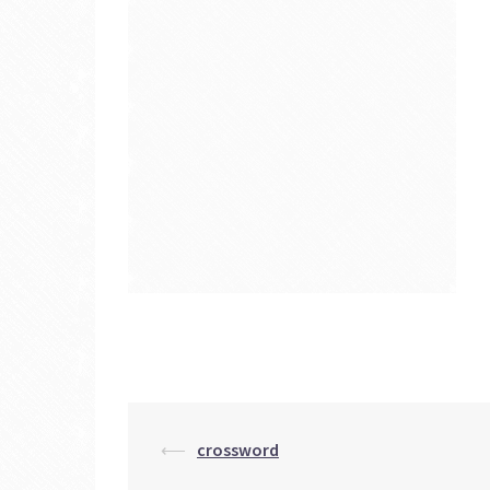
投
⟵
crossword