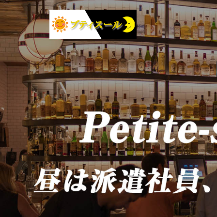
コ
ン
テ
ン
ツ
へ
ス
キ
ッ
プ