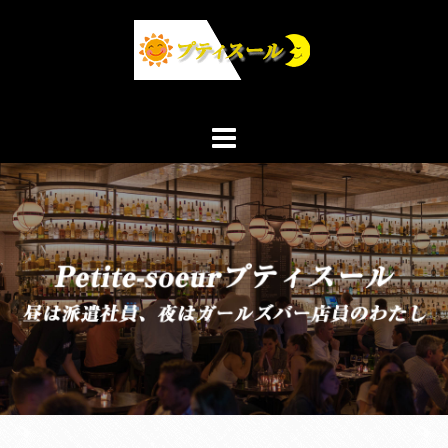
コ
ン
テ
ン
ツ
へ
ス
キ
ッ
プ