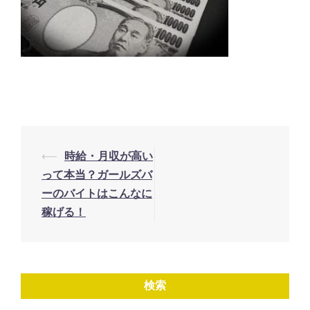
投
⟵
時給・月収が高い
稿
って本当？ガールズバ
ナ
ーのバイトはこんなに
稼げる！
ビ
ゲ
ー
シ
検索
ョ