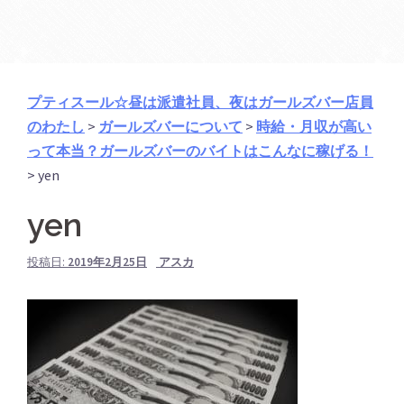
プティスール☆昼は派遣社員、夜はガールズバー店員
のわたし
>
ガールズバーについて
>
時給・月収が高い
って本当？ガールズバーのバイトはこんなに稼げる！
>
yen
yen
投稿日:
2019年2月25日
アスカ