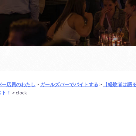
バー店員のわたし
>
ガールズバーでバイトする
>
【経験者は語
スト！
>
clock