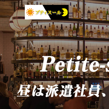
コ
ン
テ
ン
ツ
へ
ス
キ
ッ
プ