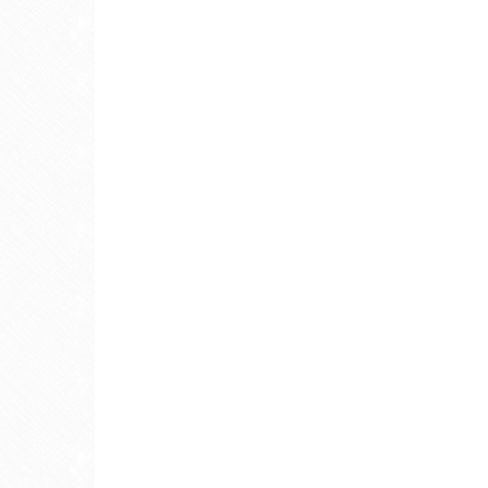
ゲ
ー
シ
ョ
ン