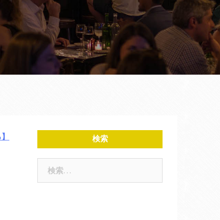
る】
検索
検
索: