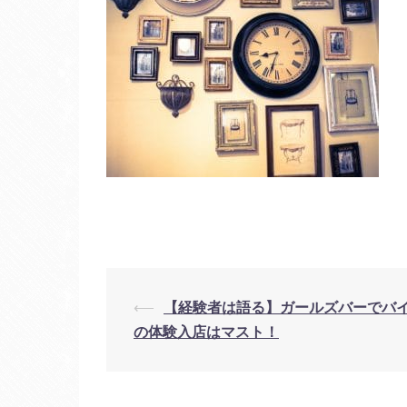
投
⟵
【経験者は語る】ガールズバーでバ
の体験入店はマスト！
稿
ナ
ビ