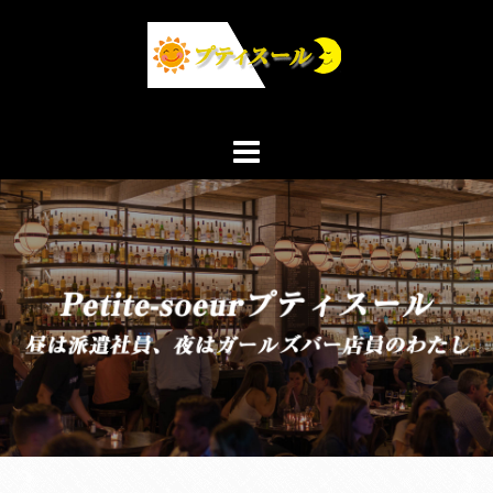
コ
ン
テ
ン
ツ
へ
ス
キ
ッ
プ