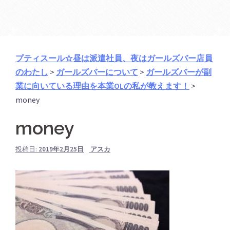
プティスール☆昼は派遣社員、夜はガールズバー店員
のわたし
>
ガールズバーについて
>
ガールズバーが副
業に向いている理由を本業OLの私が教えます！
>
money
money
投稿日:
2019年2月25日
アスカ