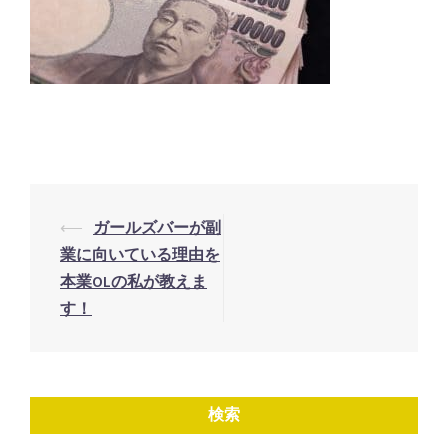
投
⟵
ガールズバーが副
稿
業に向いている理由を
ナ
本業OLの私が教えま
す！
ビ
ゲ
ー
シ
検索
ョ