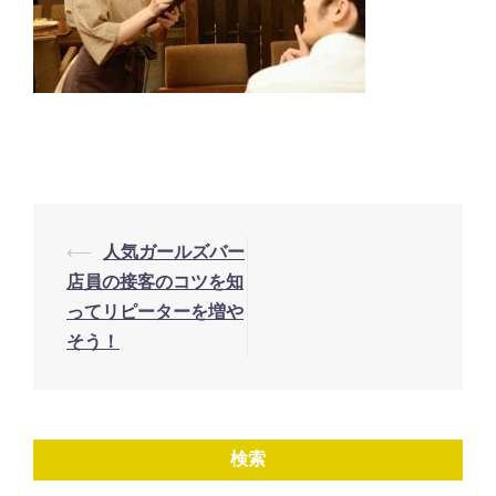
投
⟵
人気ガールズバー
稿
店員の接客のコツを知
ナ
ってリピーターを増や
そう！
ビ
ゲ
ー
シ
検索
ョ