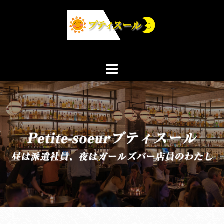
コ
ン
テ
ン
ツ
へ
ス
キ
ッ
プ